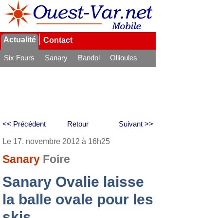
Actualité
Contact
Six Fours
Sanary
Bandol
Ollioules
La Seyne
<< Précédent
Retour
Suivant >>
Le 17. novembre 2012 à 16h25
Sanary
Foire
Sanary Ovalie laisse
la balle ovale pour les
skis