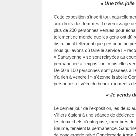
« Une très joli
Cette exposition s'inscrit tout naturelle
aux droits des femmes. Le vernissage de l
plus de 200 personnes venues pour échange
tellement de monde que les gens ont dû reve
discutaient tellement que personne ne pren
nous qui avons dû faire le service ! » rac
« Sanaryenne » se sont relayées au cours
permanence à l'exposition, mais elles vena
De 50 à 100 personnes sont passées à l'e
n'a rien à vendre ! » s'étonne Isabelle Go
personnes et vécu de beaux moments de
« Je vends d
Le dernier jour de l'exposition, les deux a
Villiers étaient à une séance de dédicace 
les deux chefs d'entreprise, membres de
Baume, tenaient la permanence. Sandrine
de conciergerie privé Conciergerie Arma P