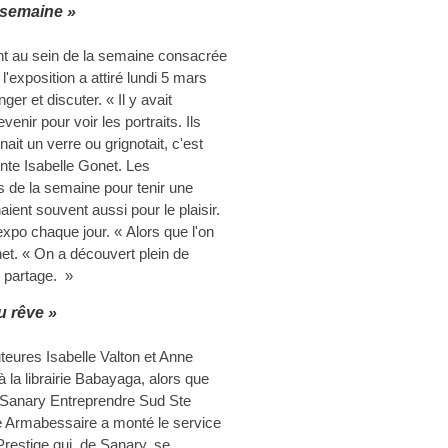
e semaine »
ment au sein de la semaine consacrée
'exposition a attiré lundi 5 mars
r et discuter. « Il y avait
nir pour voir les portraits. Ils
ait un verre ou grignotait, c'est
onte Isabelle Gonet. Les
 de la semaine pour tenir une
ient souvent aussi pour le plaisir.
xpo chaque jour. « Alors que l'on
net. « On a découvert plein de
 partage. »
u rêve »
uteures Isabelle Valton et Anne
à la librairie Babayaga, alors que
 Sanary Entreprendre Sud Ste
 Armabessaire a monté le service
restige qui, de Sanary, se