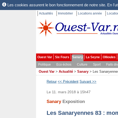
Les cookies assurent le bon fonctionnement de notre site. En l'uti
Actualités
Immobilier
Locations année
Locati
Ouest Var
Six Fours
Sanary
La Seyne
Ollioules
Politique
Eco échos
Culture
Sport
Faits di
Ouest Var
>
Actualité
>
Sanary
>
Les Sanaryennes
Retour
<< Précédent
Suivant >>
Le 11. mars 2018 à 15h47
Sanary
Exposition
Les Sanaryennes 83 : mom