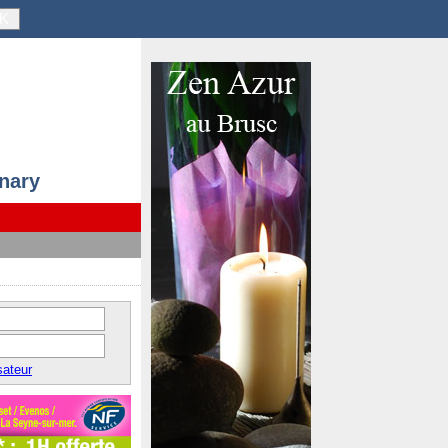
K
anary
sateur