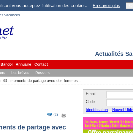
lisant vous acceptez l'utilisation des cookies.
En savoir plus
O
ons Vacances
Actualités S
Bandol
Annuaire
Contact
vers
Les brèves
Dossiers
 83 : moments de partage avec des femmes...
Email:
Code:
Identification
Nouvel Utili
(2)
ents de partage avec