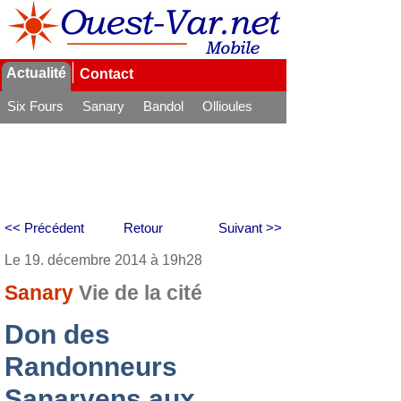
Actualité
Contact
Six Fours
Sanary
Bandol
Ollioules
La Seyne
<< Précédent
Retour
Suivant >>
Le 19. décembre 2014 à 19h28
Sanary
Vie de la cité
Don des
Randonneurs
Sanaryens aux