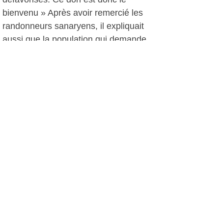
bienvenu » Après avoir remercié les
randonneurs sanaryens, il expliquait
aussi que la population qui demande
de l’aide aux Restos du Cœur, c’est de
plus en plus souvent des gens comme
vous et moi qui ont eu un accident de
la vie.
Enfin, Éric Migliaccio félicitait les deux
associations.
PH, le 19 décembre 2014
Plus d'infos:
Les Randonneurs Sanaryens
Les Restos du Coeur Sanary