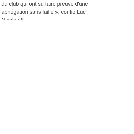
du club qui ont su faire preuve d'une
abnégation sans faille », confie Luc
Nicolaieff
A.I, le 08 avril 2014
Plus d'infos:
Roue d'Or Sanaryenne
Autres photos: