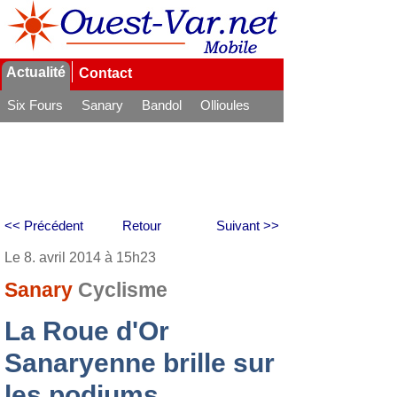
Actualité
Contact
Six Fours
Sanary
Bandol
Ollioules
La Seyne
<< Précédent
Retour
Suivant >>
Le 8. avril 2014 à 15h23
Sanary
Cyclisme
La Roue d'Or
Sanaryenne brille sur
les podiums