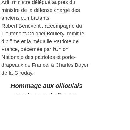
Arif, ministre délégué auprès du
ministre de la défense chargé des
anciens combattants.
Robert Bénéventi, accompagné du
Lieutenant-Colonel Boulery, remit le
diplôme et la médaille Patriote de
France, décernée par l'Union
Nationale des patriotes et porte-
drapeaux de France, à Charles Boyer
de la Giroday.
Hommage aux ollioulais
morts pour la France
Le maire rappela "qu'entre 1914 et
1918, Ollioules, petit bourg rural qui ne
comptait alors que 4000 habitants,