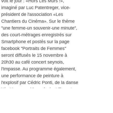
voit le jour : «Hors Les Murs !»,
imaginé par Luc Patentreger, vice-
président de l'association «Les
Chantiers du Cinéma». Sur le thème
''une femme-un souvenir-une minute'',
des court-métrages enregistrés sur
Smartphone et postés sur la page
facebook ''Portraits de Femmes''
seront diffusés le 15 novembre à
20h30 au café concert seynois,
l'Impasse. Au programme également,
une performance de peinture à
l'explosif par Cédric Ponti, de la danse
Hip-Hop avec Mangalock et Tom et
une exposition d'affiches des 16
éditions du festival. De son coté, la
Seynoise Miquèla exposera ses