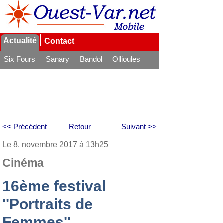
Actualité
Contact
Six Fours
Sanary
Bandol
Ollioules
La Seyne
<< Précédent
Retour
Suivant >>
Le 8. novembre 2017 à 13h25
Cinéma
16ème festival
''Portraits de
Femmes''