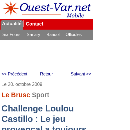
Actualité
Contact
Six Fours
Sanary
Bandol
Ollioules
La Seyne
<< Précédent
Retour
Suivant >>
Le 20. octobre 2009
Le Brusc
Sport
Challenge Loulou
Castillo : Le jeu
provençal a toujours