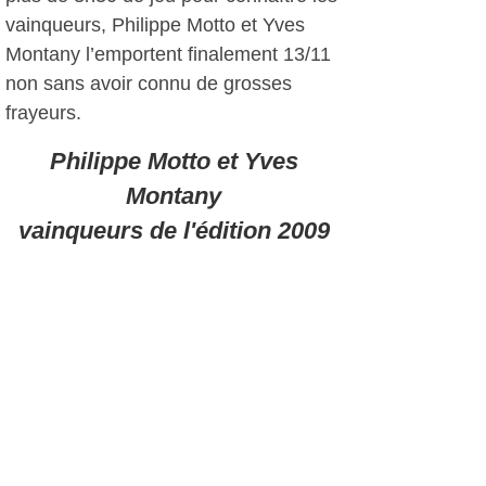
vainqueurs, Philippe Motto et Yves
Montany l’emportent finalement 13/11
non sans avoir connu de grosses
frayeurs.
Philippe Motto et Yves
Montany
vainqueurs de l'édition 2009
La remise des prix s’est effectuée en
la présence d’André Mercheyer, tandis
que le député-maire Jean-Sébastien
Vialatte et Yves Draveton (adjoint
délégué à la régie des sports et
affaires scolaires), qui étaient
également venus pour la remise des