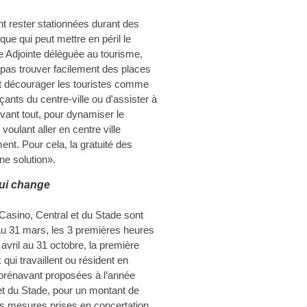
t rester stationnées durant des
ue qui peut mettre en péril le
 Adjointe déléguée au tourisme,
e pas trouver facilement des places
ut décourager les touristes comme
nts du centre-ville ou d'assister à
 avant tout, pour dynamiser le
ulant aller en centre ville
ent. Pour cela, la gratuité des
ne solution».
ui change
u Casino, Central et du Stade sont
au 31 mars, les 3 premières heures
avril au 31 octobre, la première
qui travaillent ou résident en
t dorénavant proposées à l’année
t du Stade, pour un montant de
es mesures prises en concertation