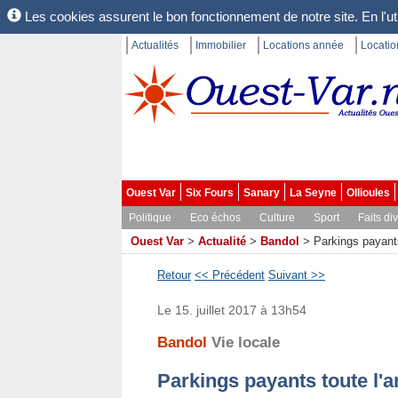
Les cookies assurent le bon fonctionnement de notre site. En l'uti
Actualités
Immobilier
Locations année
Locati
Ouest Var
Six Fours
Sanary
La Seyne
Ollioules
Politique
Eco échos
Culture
Sport
Faits di
Ouest Var
>
Actualité
>
Bandol
>
Parkings payants
Retour
<< Précédent
Suivant >>
Le 15. juillet 2017 à 13h54
Bandol
Vie locale
Parkings payants toute l'