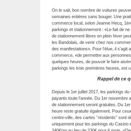
On le sait, bon nombre de voitures peuven
semaines entières sans bouger. Une pratiq
commerce local, selon Jeanne Hecq, 1ère
parkings et stationnement : «Le fait de n
de stationnement libres en plein hiver pe
les Bandolais, de venir chez nos commerça
des manifestations». Pour l'élue, il s'agit
commerce, «de permettre aux personnes vo
quelques heures, de pouvoir le faire aisém
parkings les trois premières heures, est u
Rappel de ce q
Depuis le 1er juillet 2017, les parkings d
payants toute l’année. Du 1er novembre 
de stationnement seront gratuites. Du 1er 
heure reste gratuite également. Pour ceux 
centre-ville, des cartes ''résidents'' son
uniquement pour les parkings du Casino e
240€/an au lieu de 230€ pour 6 mois. «D