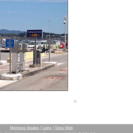
×
Mentions légales
|
Liens
|
Sites Web