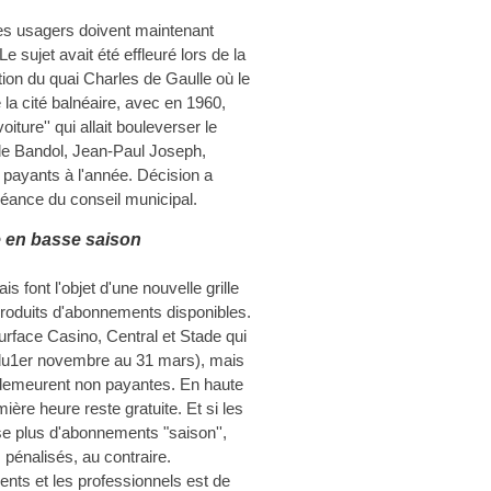
 les usagers doivent maintenant
e sujet avait été effleuré lors de la
tion du quai Charles de Gaulle où le
e la cité balnéaire, avec en 1960,
voiture'' qui allait bouleverser le
 de Bandol, Jean-Paul Joseph,
s payants à l'année. Décision a
séance du conseil municipal.
le en basse saison
is font l'objet d'une nouvelle grille
 produits d'abonnements disponibles.
urface Casino, Central et Stade qui
(du1er novembre au 31 mars), mais
 demeurent non payantes. En haute
mière heure reste gratuite. Et si les
e plus d'abonnements "saison'',
pénalisés, au contraire.
dents et les professionnels est de