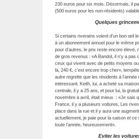
230 euros pour six mois. Désormais, il 
(500 euros pour les non-résidents) valabl
Quelques grinceme
Si certains riverains voient d'un bon œil
à un abonnement annuel pour le même pri
pour d'autres, le prix reste encore élevé
de gros revenus : «A Bandol, il n'y a pas 
ceux qui vivent avec de petits moyens ou 
là, 240 €, c'est encore trop cher», tempêt
autre regrette que les résidents à l'année 
intéressant. Keith, lui, a acheté sa maiso
centrale, il y a 25 ans, et pour lui, la gra
novembre à avril, était mieux : «Je sais q
France, il y a plusieurs voitures. Les rive
place dans la rue et il y aura une augmen
actuellement, je paie pour la saison et c
toute l'année, heureusement».
Eviter les voitur