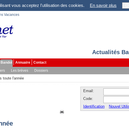
lisant vous acceptez l'utilisation des cookies.
En savoir plus
O
ons Vacances
Actualités B
Bandol
Annuaire
Contact
vers
Les brèves
Dossiers
 toute l'année
Email:
Code:
Identification
Nouvel Utili
année