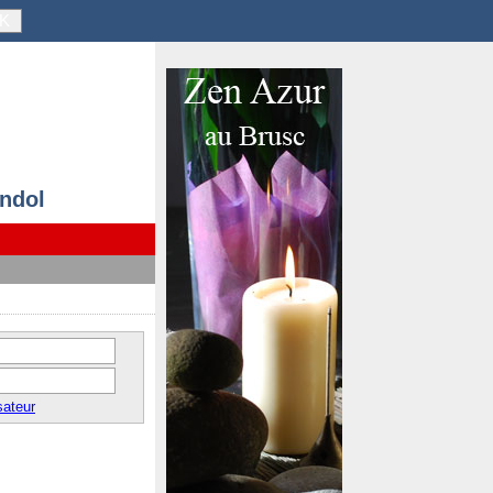
K
andol
sateur