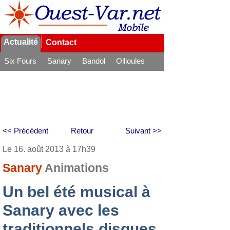
Actualité
Contact
Six Fours
Sanary
Bandol
Ollioules
La Seyne
<< Précédent
Retour
Suivant >>
Le 16. août 2013 à 17h39
Sanary
Animations
Un bel été musical à
Sanary avec les
traditionnels disques