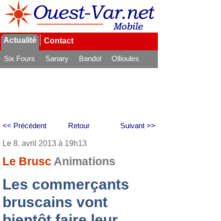
Actualité
Contact
Six Fours
Sanary
Bandol
Ollioules
La Seyne
<< Précédent
Retour
Suivant >>
Le 8. avril 2013 à 19h13
Le Brusc
Animations
Les commerçants
bruscains vont
bientôt faire leur