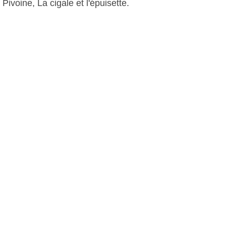
Pivoine, La cigale et l'épuisette.
D.D, le 08 avril 2013
Plus d'infos:
Phil-Boutique
Optique du Brusc
Comité de Liaison des Associations
Bruscaines
L'Utile Piscine
Esprit Bois
Grains de Soleil
Autres photos: