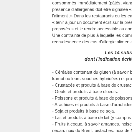
consommés immédiatement (pâtés, viandes,
présence d'allergènes doit être signalée 
l'aliment .» Dans les restaurants ou les c
« tenir à jour un document écrit sur la pr
proposés » et le rendre accessible au 
Une contrainte de plus à laquelle les com
recrudescence des cas d'allergie alimenta
Les 14 sub
dont l'indication écrit
- Céréales contenant du gluten (à savoir b
kamut ou leurs souches hybridées) et pro
- Crustacés et produits à base de crustac
- Oeufs et produits à base d'oeufs.
- Poissons et produits à base de poissons
- Arachides et produits à base d'arachides
- Soja et produits à base de soja.
- Lait et produits à base de lait (y compris 
- Fruits à coque, à savoir amandes, noiset
pécan, noix du Brésil, pistaches, noix d