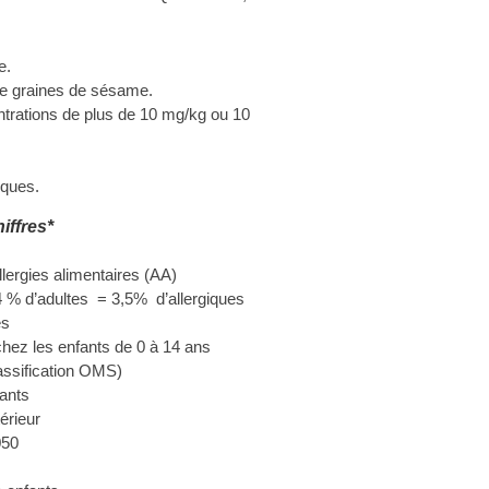
e.
de graines de sésame.
entrations de plus de 10 mg/kg ou 10
sques.
iffres*
llergies alimentaires (AA)
4 % d’adultes = 3,5% d’allergiques
es
chez les enfants de 0 à 14 ans
assification OMS)
fants
térieur
050