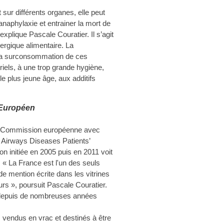
t sur différents organes, elle peut
anaphylaxie et entrainer la mort de
explique Pascale Couratier. Il s’agit
ergique alimentaire. La
 la surconsommation de ces
riels, à une trop grande hygiène,
le plus jeune âge, aux additifs
 Européen
 la Commission européenne avec
d Airways Diseases Patients’
n initiée en 2005 puis en 2011 voit
. « La France est l'un des seuls
de mention écrite dans les vitrines
s », poursuit Pascale Couratier.
t depuis de nombreuses années
ts vendus en vrac et destinés à être