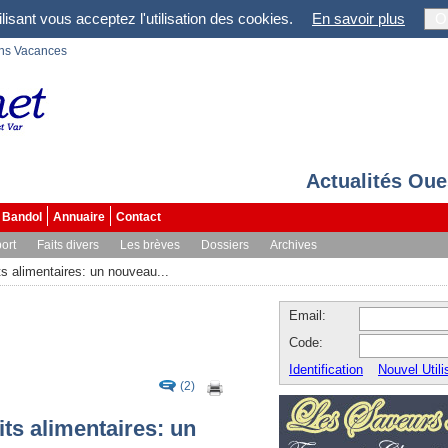
lisant vous acceptez l'utilisation des cookies.
En savoir plus
O
ons Vacances
Actualités Oue
Bandol
Annuaire
Contact
ort
Faits divers
Les brèves
Dossiers
Archives
ts alimentaires: un nouveau...
Email:
Code:
Identification
Nouvel Utili
(2)
ts alimentaires: un