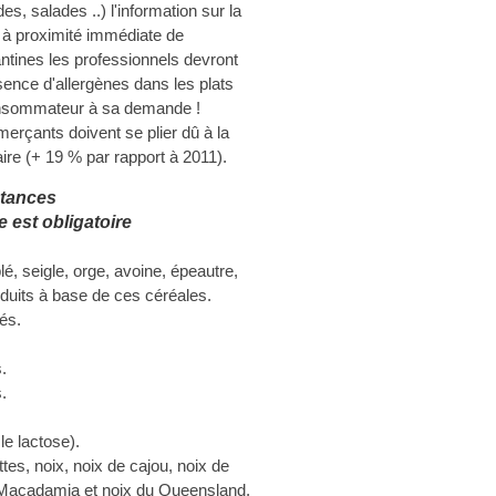
 salades ..) l'information sur la
« à proximité immédiate de
antines les professionnels devront
ésence d'allergènes dans les plats
consommateur à sa demande !
merçants doivent se plier dû à la
ire (+ 19 % par rapport à 2011).
stances
e est obligatoire
lé, seigle, orge, avoine, épeautre,
duits à base de ces céréales.
és.
.
.
le lactose).
tes, noix, noix de cajou, noix de
e Macadamia et noix du Queensland,