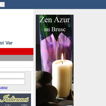
K
st Var
sateur