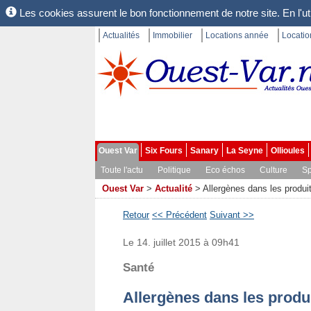
Les cookies assurent le bon fonctionnement de notre site. En l'uti
Actualités
Immobilier
Locations année
Locati
Ouest Var
Six Fours
Sanary
La Seyne
Ollioules
Toute l'actu
Politique
Eco échos
Culture
Sp
Ouest Var
>
Actualité
>
Allergènes dans les produi
Retour
<< Précédent
Suivant >>
Le 14. juillet 2015 à 09h41
Santé
Allergènes dans les produi