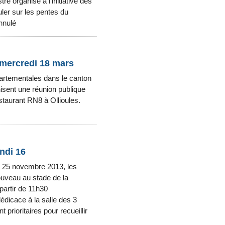
e organisé à l’initiative des
ler sur les pentes du
nnulé
 mercredi 18 mars
partementales dans le canton
anisent une réunion publique
taurant RN8 à Ollioules.
undi 16
e 25 novembre 2013, les
ouveau au stade de la
partir de 11h30
édicace à la salle des 3
 prioritaires pour recueillir