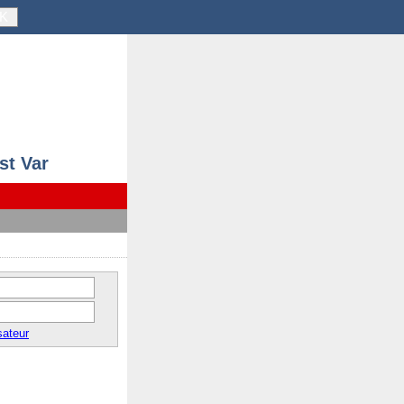
K
st Var
sateur