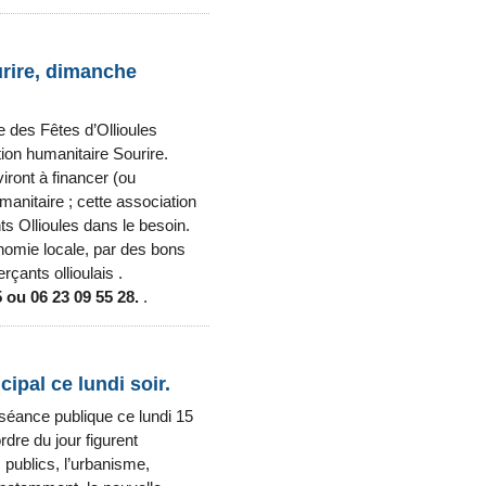
ourire, dimanche
e des Fêtes d’Ollioules
tion humanitaire Sourire.
iront à financer (ou
manitaire ; cette association
ts Ollioules dans le besoin.
conomie locale, par des bons
çants ollioulais .
 ou 06 23 09 55 28.
.
ipal ce lundi soir.
 séance publique ce lundi 15
dre du jour figurent
publics, l’urbanisme,