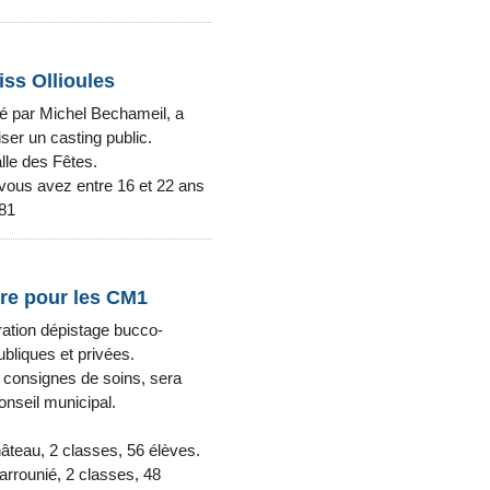
iss Ollioules
dé par Michel Bechameil, a
iser un casting public.
alle des Fêtes.
 vous avez entre 16 et 22 ans
.81
ire pour les CM1
ration dépistage bucco-
bliques et privées.
t consignes de soins, sera
onseil municipal.
âteau, 2 classes, 56 élèves.
arrounié, 2 classes, 48