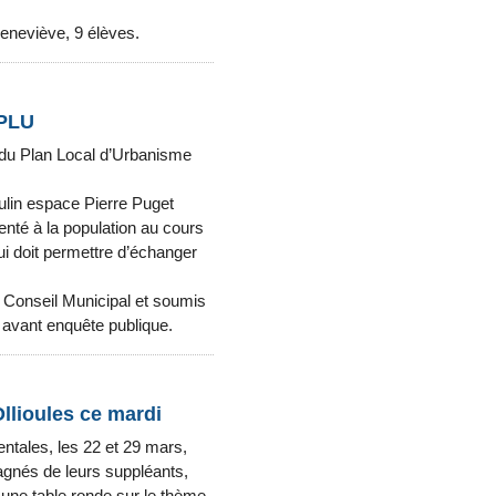
eneviève, 9 élèves.
 PLU
 du Plan Local d’Urbanisme
ulin espace Pierre Puget
enté à la population au cours
i doit permettre d’échanger
e Conseil Municipal et soumis
 avant enquête publique.
llioules ce mardi
ntales, les 22 et 29 mars,
agnés de leurs suppléants,
t une table ronde sur le thème