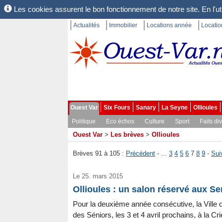
Les cookies assurent le bon fonctionnement de notre site. En l'uti
Actualités
Immobilier
Locations année
Locati
Ouest Var
Six Fours
Sanary
La Seyne
Ollioules
Politique
Eco échos
Culture
Sport
Faits di
Ouest Var
>
Les brèves
>
Ollioules
Brèves 91 à 105 :
Précédent
- ...
3
4
5
6
7
8
9
-
Sui
Le 25. mars 2015
Ollioules : un salon réservé aux Seni
Pour la deuxième année consécutive, la Ville d
des Séniors, les 3 et 4 avril prochains, à la C