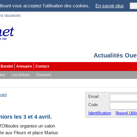
lisant vous acceptez l'utilisation des cookies.
En savoir plus
O
ons Vacances
Actualités Oue
Bandol
Annuaire
Contact
vers
Les brèves
Dossiers
vant
Email:
Code:
Identification
Nouvel Utili
ors les 3 et 4 avril.
’Ollioules organise un salon
riée aux Fleurs et place Marius