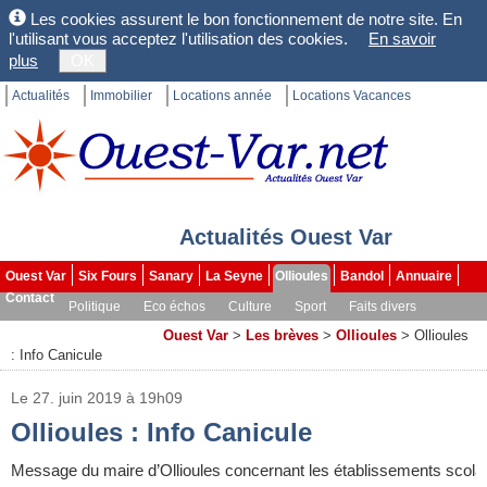
Les cookies assurent le bon fonctionnement de notre site. En
l'utilisant vous acceptez l'utilisation des cookies.
En savoir
plus
OK
Actualités
Immobilier
Locations année
Locations Vacances
Actualités Ouest Var
Ouest Var
Six Fours
Sanary
La Seyne
Ollioules
Bandol
Annuaire
Contact
Politique
Eco échos
Culture
Sport
Faits divers
Les brèves
Dossiers
Ouest Var
>
Les brèves
>
Ollioules
>
Ollioules
: Info Canicule
Le 27. juin 2019 à 19h09
Ollioules : Info Canicule
Message du maire d’Ollioules concernant les établissements scola