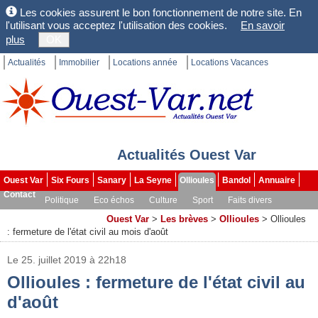
Les cookies assurent le bon fonctionnement de notre site. En
l'utilisant vous acceptez l'utilisation des cookies.
En savoir
plus
OK
Actualités
Immobilier
Locations année
Locations Vacances
Actualités Ouest Var
Ouest Var
Six Fours
Sanary
La Seyne
Ollioules
Bandol
Annuaire
Contact
Politique
Eco échos
Culture
Sport
Faits divers
Les brèves
Dossiers
Ouest Var
>
Les brèves
>
Ollioules
>
Ollioules
: fermeture de l'état civil au mois d'août
Le 25. juillet 2019 à 22h18
Ollioules : fermeture de l'état civil au
d'août