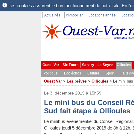
Les cookies assurent le bon fonctionnement de notre site. En l'uti
Actualités
Immobilier
Locations année
Locati
Ouest Var
Six Fours
Sanary
La Seyne
Ollioules
Politique
Eco échos
Culture
Sport
Faits di
Ouest Var
>
Les brèves
>
Ollioules
>
Le mini bus 
Le 3. décembre 2019 à 15h59
Le mini bus du Conseil R
Sud fait étape à Ollioules
Le minibus événementiel du Conseil Régional,
Ollioules jeudi 5 décembre 2019 de 8h à 12h, 