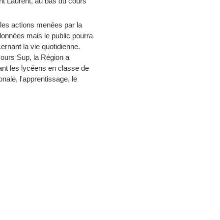
aint Laurent, au bas du cours
 les actions menées par la
données mais le public pourra
rnant la vie quotidienne.
cours Sup, la Région a
ant les lycéens en classe de
onale, l'apprentissage, le