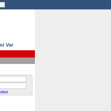
K
st Var
sateur