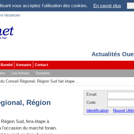
lisant vous acceptez l'utilisation des cookies.
En savoir plus
O
ons Vacances
Actualités Oue
Bandol
Annuaire
Contact
vers
Les brèves
Dossiers
du Conseil Régional, Région Sud fait étape...
Email:
égional, Région
Code:
Identification
Nouvel Utili
 Région Sud, fera étape à
à l'occasion du marché forain.