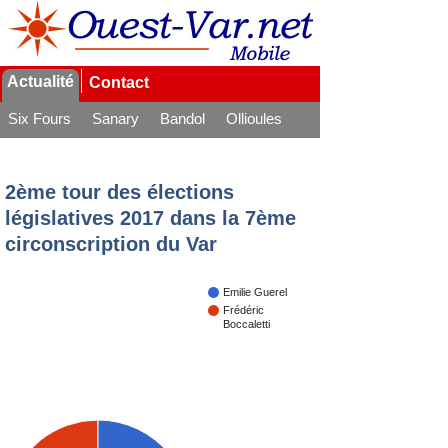
Actualité
Contact
Six Fours
Sanary
Bandol
Ollioules
La Seyne
2ème tour des élections
législatives 2017 dans la 7ème
circonscription du Var
Emilie Guerel
Frédéric
Boccaletti