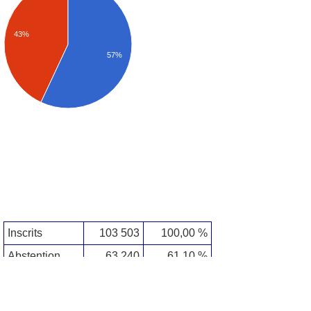
43%
57%
Inscrits
103 503
100,00 %
Abstention
63 240
61,10 %
Votants
40 263
38,90 %
Blancs & Nuls
3 458
8,59 %