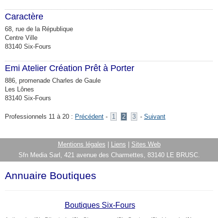
Caractère
68, rue de la République
Centre Ville
83140 Six-Fours
Emi Atelier Création Prêt à Porter
886, promenade Charles de Gaule
Les Lônes
83140 Six-Fours
Professionnels 11 à 20 :
Précédent
-
1
2
3
-
Suivant
Mentions légales
|
Liens
|
Sites Web
Sfn Media Sarl, 421 avenue des Charmettes, 83140 LE BRUSC.
Annuaire Boutiques
Boutiques Six-Fours