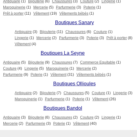
Antiquaire
(1)
Bijouterie
(6)
Chaussures
(3)
Couture
(2)
Lingerie
(1)
Maroquinerie
(1)
Mercerie
(5)
Parfurmerie
(3)
Poterie
(1)
Prêt à porter
(11)
Vêtement
(19)
Vêtements bébés
(1)
Boutiques Sanary
Antiquaire
(3)
Bijouterie
(11)
Chaussures
(6)
Couture
(1)
Lingerie
(1)
Mercerie
(2)
Parfurmerie
(3)
Poterie
(3)
Prêt à porter
(8)
Vêtement
(4)
Boutiques La Seyne
Antiquaire
(5)
Bijouterie
(9)
Chaussures
(7)
Commerce Equitable
(1)
Couture
(4)
Lingerie
(5)
Maroquinerie
(1)
Mercerie
(2)
Parfurmerie
(9)
Poterie
(1)
Vêtement
(31)
Vêtements bébés
(1)
Boutiques Ollioules
Antiquaire
(2)
Bijouterie
(7)
Chaussures
(5)
Couture
(1)
Lingerie
(3)
Maroquinerie
(1)
Parfurmerie
(1)
Poterie
(1)
Vêtement
(26)
Boutiques Bandol
Antiquaire
(3)
Bijouterie
(6)
Chaussures
(2)
Couture
(2)
Lingerie
(1)
Mercerie
(2)
Parfurmerie
(3)
Poterie
(1)
Vêtement
(40)