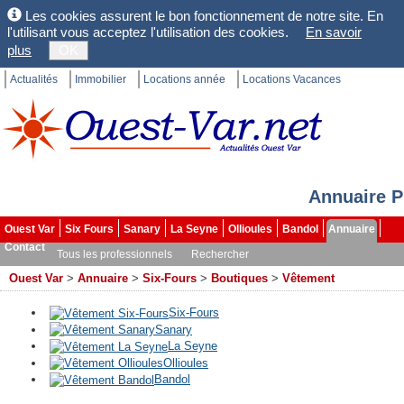
Les cookies assurent le bon fonctionnement de notre site. En
l'utilisant vous acceptez l'utilisation des cookies.
En savoir
plus
OK
Actualités
Immobilier
Locations année
Locations Vacances
Annuaire P
Ouest Var
Six Fours
Sanary
La Seyne
Ollioules
Bandol
Annuaire
Contact
Tous les professionnels
Rechercher
Ouest Var
>
Annuaire
>
Six-Fours
>
Boutiques
>
Vêtement
Six-Fours
Sanary
La Seyne
Ollioules
Bandol