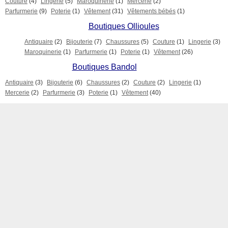
Couture
(4)
Lingerie
(5)
Maroquinerie
(1)
Mercerie
(2)
Parfurmerie
(9)
Poterie
(1)
Vêtement
(31)
Vêtements bébés
(1)
Boutiques Ollioules
Antiquaire
(2)
Bijouterie
(7)
Chaussures
(5)
Couture
(1)
Lingerie
(3)
Maroquinerie
(1)
Parfurmerie
(1)
Poterie
(1)
Vêtement
(26)
Boutiques Bandol
Antiquaire
(3)
Bijouterie
(6)
Chaussures
(2)
Couture
(2)
Lingerie
(1)
Mercerie
(2)
Parfurmerie
(3)
Poterie
(1)
Vêtement
(40)