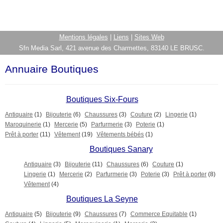
Mentions légales
|
Liens
|
Sites Web
Sfn Media Sarl, 421 avenue des Charmettes, 83140 LE BRUSC.
Annuaire Boutiques
Boutiques Six-Fours
Antiquaire
(1)
Bijouterie
(6)
Chaussures
(3)
Couture
(2)
Lingerie
(1)
Maroquinerie
(1)
Mercerie
(5)
Parfurmerie
(3)
Poterie
(1)
Prêt à porter
(11)
Vêtement
(19)
Vêtements bébés
(1)
Boutiques Sanary
Antiquaire
(3)
Bijouterie
(11)
Chaussures
(6)
Couture
(1)
Lingerie
(1)
Mercerie
(2)
Parfurmerie
(3)
Poterie
(3)
Prêt à porter
(8)
Vêtement
(4)
Boutiques La Seyne
Antiquaire
(5)
Bijouterie
(9)
Chaussures
(7)
Commerce Equitable
(1)