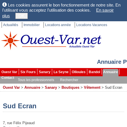
Les cookies assurent le bon fonctionnement de notre site. En
l'utilisant vous acceptez l'utilisation des cookies.
En savoir
plus
OK
Actualités
Immobilier
Locations année
Locations Vacances
Annuaire P
Ouest Var
Six Fours
Sanary
La Seyne
Ollioules
Bandol
Annuaire
Contact
Tous les professionnels
Rechercher
Ouest Var
>
Annuaire
>
Sanary
>
Boutiques
>
Vêtement
>
Sud Ecran
Sud Ecran
7, rue Félix Pijeaud