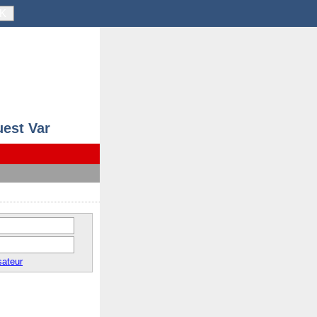
K
uest Var
sateur