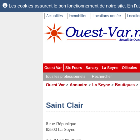
Les cookies assurent le bon fonctionnement de notre site. En l'uti
Actualités
Immobilier
Locations année
Locati
Ouest Var
Six Fours
Sanary
La Seyne
Ollioules
Tous les professionnels
Rechercher
Ouest Var
>
Annuaire
>
La Seyne
>
Boutiques
>
Saint Clair
8 rue République
83500 La Seyne