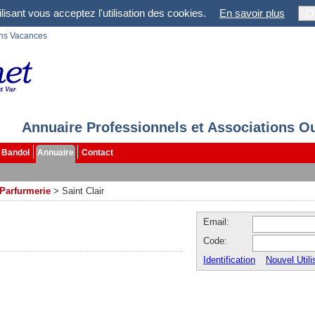
lisant vous acceptez l'utilisation des cookies.
En savoir plus
O
ons Vacances
Annuaire Professionnels et Associations O
Bandol
Annuaire
Contact
Parfurmerie
>
Saint Clair
Email:
Code:
Identification
Nouvel Utili