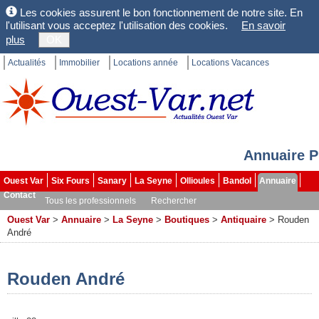
Les cookies assurent le bon fonctionnement de notre site. En
l'utilisant vous acceptez l'utilisation des cookies.
En savoir
plus
OK
Actualités
Immobilier
Locations année
Locations Vacances
Annuaire P
Ouest Var
Six Fours
Sanary
La Seyne
Ollioules
Bandol
Annuaire
Contact
Tous les professionnels
Rechercher
Ouest Var
>
Annuaire
>
La Seyne
>
Boutiques
>
Antiquaire
>
Rouden
André
Rouden André