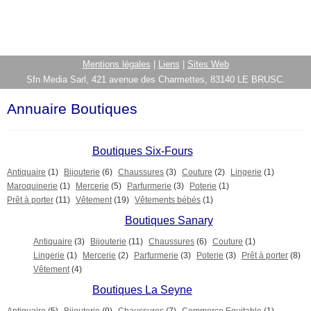
Mentions légales
|
Liens
|
Sites Web
Sfn Media Sarl, 421 avenue des Charmettes, 83140 LE BRUSC.
Annuaire Boutiques
Boutiques Six-Fours
Antiquaire
(1)
Bijouterie
(6)
Chaussures
(3)
Couture
(2)
Lingerie
(1)
Maroquinerie
(1)
Mercerie
(5)
Parfurmerie
(3)
Poterie
(1)
Prêt à porter
(11)
Vêtement
(19)
Vêtements bébés
(1)
Boutiques Sanary
Antiquaire
(3)
Bijouterie
(11)
Chaussures
(6)
Couture
(1)
Lingerie
(1)
Mercerie
(2)
Parfurmerie
(3)
Poterie
(3)
Prêt à porter
(8)
Vêtement
(4)
Boutiques La Seyne