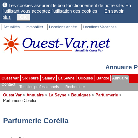
Les cookies assurent le bon fonctionnement de notre site. En
l'utilisant vous acceptez l'utilisation des cookies.
En savoir
plus
OK
Actualités
Immobilier
Locations année
Locations Vacances
Annuaire P
Ouest Var
Six Fours
Sanary
La Seyne
Ollioules
Bandol
Annuaire
Contact
Tous les professionnels
Rechercher
Ouest Var
>
Annuaire
>
La Seyne
>
Boutiques
>
Parfurmerie
>
Parfumerie Corélia
Parfumerie Corélia