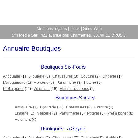
Mentions légales
|
Liens
|
Sites Web
Sfn Media Sarl, 421 avenue des Charmettes, 83140 LE BRUSC.
Annuaire Boutiques
Boutiques Six-Fours
Antiquaire
(1)
Bijouterie
(6)
Chaussures
(3)
Couture
(2)
Lingerie
(1)
Maroquinerie
(1)
Mercerie
(5)
Parfurmerie
(3)
Poterie
(1)
Prêt à porter
(11)
Vêtement
(19)
Vêtements bébés
(1)
Boutiques Sanary
Antiquaire
(3)
Bijouterie
(11)
Chaussures
(6)
Couture
(1)
Lingerie
(1)
Mercerie
(2)
Parfurmerie
(3)
Poterie
(3)
Prêt à porter
(8)
Vêtement
(4)
Boutiques La Seyne