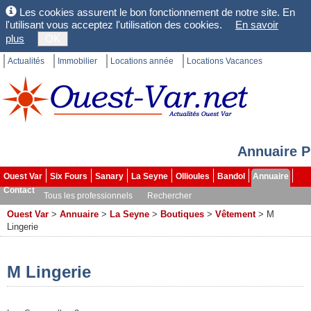
Les cookies assurent le bon fonctionnement de notre site. En
l'utilisant vous acceptez l'utilisation des cookies.
En savoir
plus
OK
Actualités
Immobilier
Locations année
Locations Vacances
Annuaire P
Ouest Var
Six Fours
Sanary
La Seyne
Ollioules
Bandol
Annuaire
Contact
Tous les professionnels
Rechercher
Ouest Var
>
Annuaire
>
La Seyne
>
Boutiques
>
Vêtement
>
M
Lingerie
M Lingerie