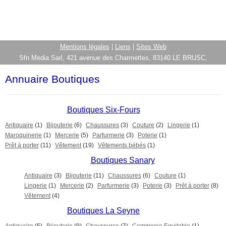
Mentions légales
|
Liens
|
Sites Web
Sfn Media Sarl, 421 avenue des Charmettes, 83140 LE BRUSC.
Annuaire Boutiques
Boutiques Six-Fours
Antiquaire
(1)
Bijouterie
(6)
Chaussures
(3)
Couture
(2)
Lingerie
(1)
Maroquinerie
(1)
Mercerie
(5)
Parfurmerie
(3)
Poterie
(1)
Prêt à porter
(11)
Vêtement
(19)
Vêtements bébés
(1)
Boutiques Sanary
Antiquaire
(3)
Bijouterie
(11)
Chaussures
(6)
Couture
(1)
Lingerie
(1)
Mercerie
(2)
Parfurmerie
(3)
Poterie
(3)
Prêt à porter
(8)
Vêtement
(4)
Boutiques La Seyne