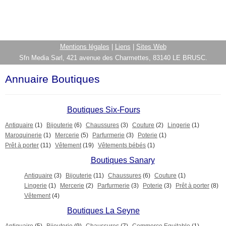
Mentions légales
|
Liens
|
Sites Web
Sfn Media Sarl, 421 avenue des Charmettes, 83140 LE BRUSC.
Annuaire Boutiques
Boutiques Six-Fours
Antiquaire
(1)
Bijouterie
(6)
Chaussures
(3)
Couture
(2)
Lingerie
(1)
Maroquinerie
(1)
Mercerie
(5)
Parfurmerie
(3)
Poterie
(1)
Prêt à porter
(11)
Vêtement
(19)
Vêtements bébés
(1)
Boutiques Sanary
Antiquaire
(3)
Bijouterie
(11)
Chaussures
(6)
Couture
(1)
Lingerie
(1)
Mercerie
(2)
Parfurmerie
(3)
Poterie
(3)
Prêt à porter
(8)
Vêtement
(4)
Boutiques La Seyne