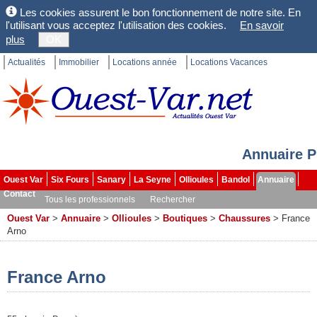
Les cookies assurent le bon fonctionnement de notre site. En
l'utilisant vous acceptez l'utilisation des cookies.
En savoir
plus
OK
Actualités
Immobilier
Locations année
Locations Vacances
Annuaire P
Ouest Var
Six Fours
Sanary
La Seyne
Ollioules
Bandol
Annuaire
Contact
Tous les professionnels
Rechercher
Ouest Var
>
Annuaire
>
Ollioules
>
Boutiques
>
Chaussures
>
France
Arno
France Arno