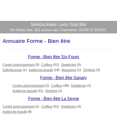
Mentions légales
|
Liens
|
Sites Web
Sfn Media Sarl, 421 avenue des Charmettes, 83140 LE BRUSC.
Annuaire Forme - Bien être
Forme - Bien être Six-Fours
Centre amincissement
(3)
Coiffeur
(51)
Dieteticien
(5)
Esthéticienne
(1)
Institut de beauté
(18)
Massages
(1)
Onglerie
(3)
Forme - Bien être Sanary
Centre amincissement
(1)
Coiffeur
(38)
Dieteticien
(1)
Institut de beauté
(11)
Onglerie
(1)
Forme - Bien être La Seyne
Centre amincissement
(1)
Coiffeur
(51)
Dieteticien
(4)
Institut de beauté
(9)