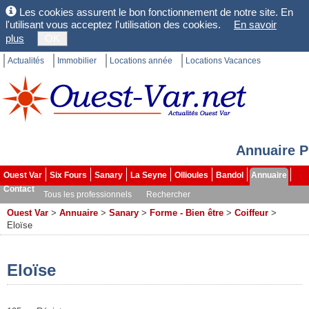
Les cookies assurent le bon fonctionnement de notre site. En
l'utilisant vous acceptez l'utilisation des cookies.
En savoir
plus
OK
Actualités
Immobilier
Locations année
Locations Vacances
Annuaire P
Ouest Var
Six Fours
Sanary
La Seyne
Ollioules
Bandol
Annuaire
Contact
Tous les professionnels
Rechercher
Ouest Var
>
Annuaire
>
Sanary
>
Forme - Bien être
>
Coiffeur
>
Eloïse
Eloïse