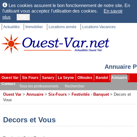
Les cookies assurent le bon fonctionnement de notre site. En
l'utilisant vous acceptez l'utilisation des cookies.
En savoir
plus
OK
Actualités
Immobilier
Locations année
Locations Vacances
Annuaire P
Ouest Var
Six Fours
Sanary
La Seyne
Ollioules
Bandol
Annuaire
Contact
Tous les professionnels
Rechercher
Ouest Var
>
Annuaire
>
Six-Fours
>
Festivités - Banquet
>
Decors et
Vous
Decors et Vous