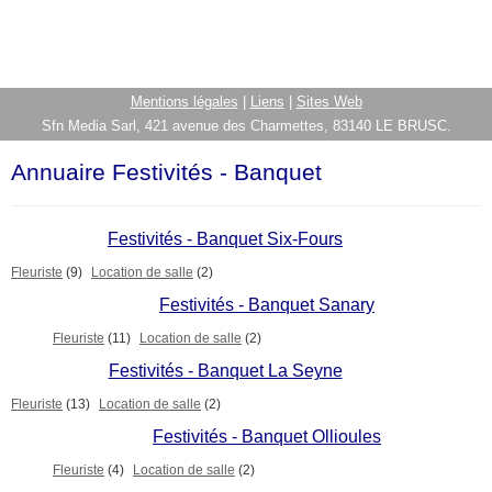
Mentions légales
|
Liens
|
Sites Web
Sfn Media Sarl, 421 avenue des Charmettes, 83140 LE BRUSC.
Annuaire Festivités - Banquet
Festivités - Banquet Six-Fours
Fleuriste
(9)
Location de salle
(2)
Festivités - Banquet Sanary
Fleuriste
(11)
Location de salle
(2)
Festivités - Banquet La Seyne
Fleuriste
(13)
Location de salle
(2)
Festivités - Banquet Ollioules
Fleuriste
(4)
Location de salle
(2)