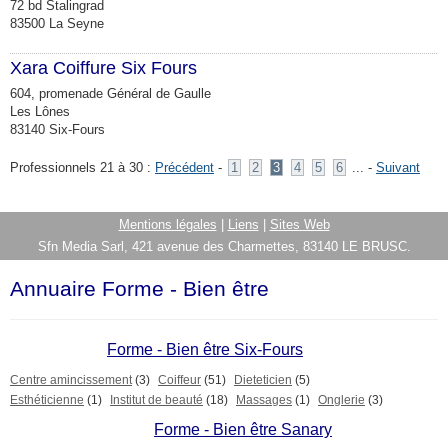
72 bd Stalingrad
83500 La Seyne
Xara Coiffure Six Fours
604, promenade Général de Gaulle
Les Lônes
83140 Six-Fours
Professionnels 21 à 30 :
Précédent
-
1
2
3
4
5
6
... -
Suivant
Mentions légales
|
Liens
|
Sites Web
Sfn Media Sarl, 421 avenue des Charmettes, 83140 LE BRUSC.
Annuaire Forme - Bien être
Forme - Bien être Six-Fours
Centre amincissement
(3)
Coiffeur
(51)
Dieteticien
(5)
Esthéticienne
(1)
Institut de beauté
(18)
Massages
(1)
Onglerie
(3)
Forme - Bien être Sanary