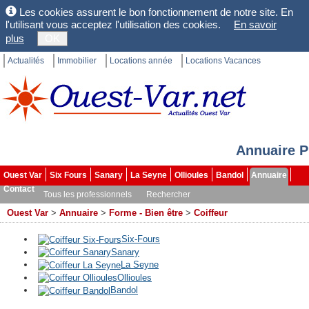
Les cookies assurent le bon fonctionnement de notre site. En
l'utilisant vous acceptez l'utilisation des cookies.
En savoir
plus
OK
Actualités
Immobilier
Locations année
Locations Vacances
Annuaire P
Ouest Var
Six Fours
Sanary
La Seyne
Ollioules
Bandol
Annuaire
Contact
Tous les professionnels
Rechercher
Ouest Var
>
Annuaire
>
Forme - Bien être
>
Coiffeur
Six-Fours
Sanary
La Seyne
Ollioules
Bandol