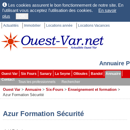
Les cookies assurent le bon fonctionnement de notre site. En
l'utilisant vous acceptez l'utilisation des cookies.
En savoir
plus
OK
Actualités
Immobilier
Locations année
Locations Vacances
Annuaire P
Ouest Var
Six Fours
Sanary
La Seyne
Ollioules
Bandol
Annuaire
Contact
Tous les professionnels
Rechercher
Ouest Var
>
Annuaire
>
Six-Fours
>
Enseignement et formation
>
Azur Formation Sécurité
Azur Formation Sécurité