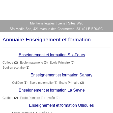
Mentions légales
|
Liens
|
Sites Web
Sfn Media Sarl, 421 avenue des Charmettes, 83140 LE BRUSC.
Annuaire Enseignement et formation
Enseignement et formation Six-Fours
Collège
(2)
Ecole maternelle
(5)
Ecole Primaire
(5)
Soutien scolaire
(1)
Enseignement et formation Sanary
Collège
(1)
Ecole maternelle
(4)
Ecole Primaire
(2)
Enseignement et formation La Seyne
Collège
(2)
Ecole Primaire
(1)
Lycée
(2)
Enseignement et formation Ollioules