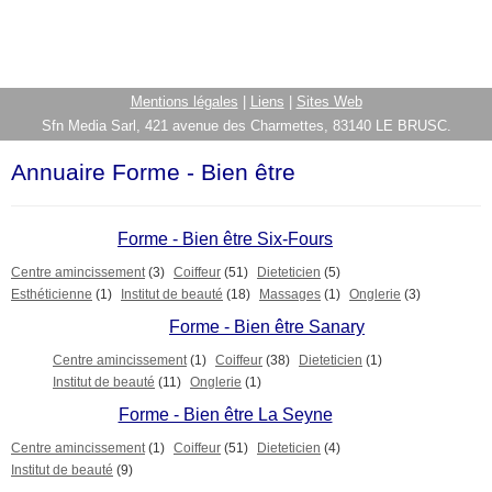
Mentions légales
|
Liens
|
Sites Web
Sfn Media Sarl, 421 avenue des Charmettes, 83140 LE BRUSC.
Annuaire Forme - Bien être
Forme - Bien être Six-Fours
Centre amincissement
(3)
Coiffeur
(51)
Dieteticien
(5)
Esthéticienne
(1)
Institut de beauté
(18)
Massages
(1)
Onglerie
(3)
Forme - Bien être Sanary
Centre amincissement
(1)
Coiffeur
(38)
Dieteticien
(1)
Institut de beauté
(11)
Onglerie
(1)
Forme - Bien être La Seyne
Centre amincissement
(1)
Coiffeur
(51)
Dieteticien
(4)
Institut de beauté
(9)