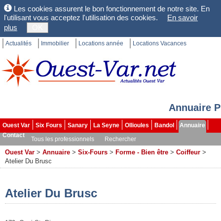
Les cookies assurent le bon fonctionnement de notre site. En
l'utilisant vous acceptez l'utilisation des cookies.
En savoir
plus
OK
Actualités
Immobilier
Locations année
Locations Vacances
Annuaire P
Ouest Var
Six Fours
Sanary
La Seyne
Ollioules
Bandol
Annuaire
Contact
Tous les professionnels
Rechercher
Ouest Var
>
Annuaire
>
Six-Fours
>
Forme - Bien être
>
Coiffeur
>
Atelier Du Brusc
Atelier Du Brusc