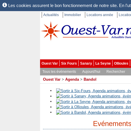
Les cookies assurent le bon fonctionnement de notre site. En l'uti
Actualités
Immobilier
Locations année
Locati
Ouest Var
Six Fours
Sanary
La Seyne
Ollioules
Tous les événements
Aujourd'hui
Rechercher
Ouest Var
>
Agenda
>
Bandol
Evénements