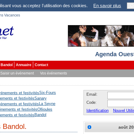
lisant vous acceptez l'utilisation des cookies.
En savoir plus
O
ons Vacances
Agenda Ouest
Bandol
Annuaire
Contact
Saisir un événement
Vos événements
Six-Fours
Email:
Sanary
Code:
La Seyne
Ollioules
Identification
Nouvel Utili
Bandol
 Bandol.
août
20