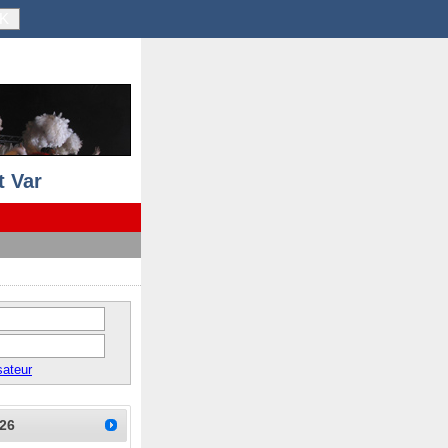
K
 Var
sateur
26