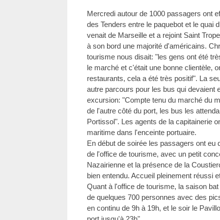
Mercredi autour de 1000 passagers ont ef
des Tenders entre le paquebot et le quai
venait de Marseille et a rejoint Saint Tro
à son bord une majorité d'américains. Chri
tourisme nous disait: "les gens ont été trè
le marché et c'était une bonne clientèle, o
restaurants, cela a été très positif". La s
autre parcours pour les bus qui devaient 
excursion: "Compte tenu du marché du ma
de l'autre côté du port, les bus les attend
Portissol". Les agents de la capitainerie on
maritime dans l'enceinte portuaire.
En début de soirée les passagers ont eu dro
de l'office de tourisme, avec un petit conc
Nazairienne et la présence de la Coustie
bien entendu. Accueil pleinement réussi e
Quant à l'office de tourisme, la saison bat
de quelques 700 personnes avec des pics 
en continu de 9h à 19h, et le soir le Pavill
port jusqu'à 23h".