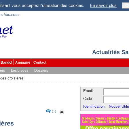
lisant vous acceptez l'utilisation des cookies.
En savoir plus
O
ons Vacances
Actualités S
Bandol
Annuaire
Contact
vers
Les brèves
Dossiers
 des croisières
Email:
Code:
Identification
Nouvel Utili
(1)
ières