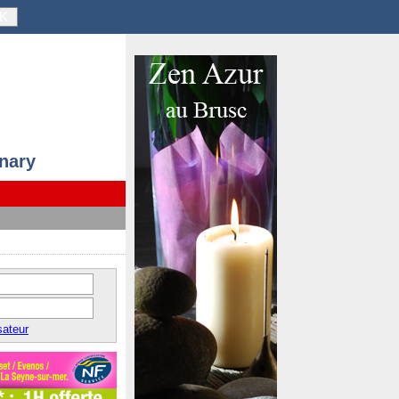
K
anary
sateur