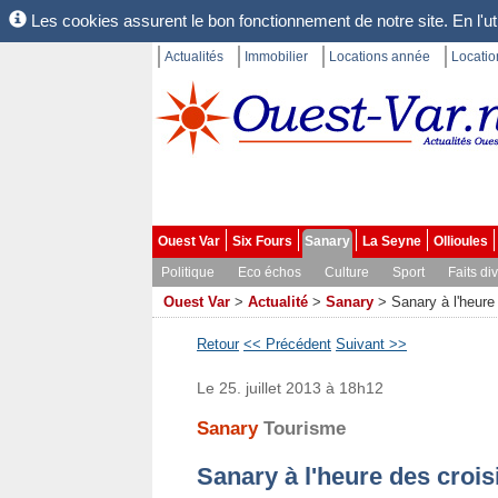
Les cookies assurent le bon fonctionnement de notre site. En l'uti
Actualités
Immobilier
Locations année
Locati
Ouest Var
Six Fours
Sanary
La Seyne
Ollioules
Politique
Eco échos
Culture
Sport
Faits di
Ouest Var
>
Actualité
>
Sanary
>
Sanary à l'heure
Retour
<< Précédent
Suivant >>
Le 25. juillet 2013 à 18h12
Sanary
Tourisme
Sanary à l'heure des crois