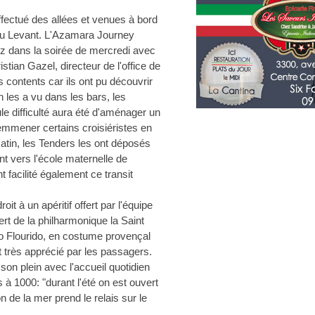
fectué des allées et venues à bord
 du Levant. L'Azamara Journey
pez dans la soirée de mercredi avec
stian Gazel, directeur de l'office de
s contents car ils ont pu découvrir
n les a vu dans les bars, les
eule difficulté aura été d'aménager un
emmener certains croisiéristes en
tin, les Tenders les ont déposés
ant vers l'école maternelle de
t facilité également ce transit
it à un apéritif offert par l'équipe
ert de la philharmonique la Saint
ro Flourido, en costume provençal
t très apprécié par les passagers.
 son plein avec l'accueil quotidien
à 1000: "durant l'été on est ouvert
on de la mer prend le relais sur le