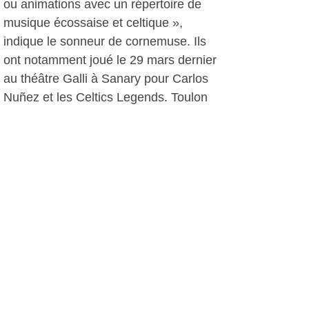
ou animations avec un répertoire de
musique écossaise et celtique »,
indique le sonneur de cornemuse. Ils
ont notamment joué le 29 mars dernier
au théâtre Galli à Sanary pour Carlos
Nuñez et les Celtics Legends. Toulon
& District Pipe Band est une occasion
unique sur la région pour apprendre et
pratiquer la cornemuse. Avel Feron
Papel et Jeff Markounsky ne
demandent qu’à transmettre leur
passion.
Pour plus se renseignements :
-Le site internet de Toulon & District
Pipe Band :
http://toulonpipeband.org/
-Le mail : magavel@mac.com