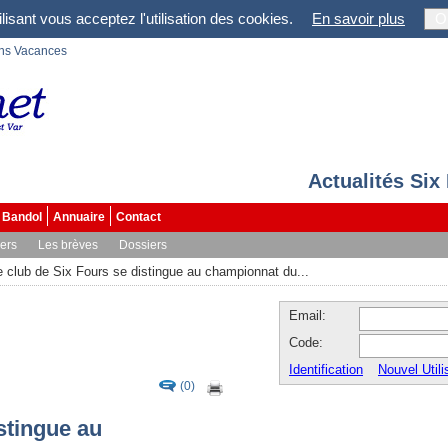
lisant vous acceptez l'utilisation des cookies.
En savoir plus
O
ons Vacances
Actualités Six
Bandol
Annuaire
Contact
vers
Les brèves
Dossiers
e club de Six Fours se distingue au championnat du...
Email:
Code:
Identification
Nouvel Utili
(0)
stingue au