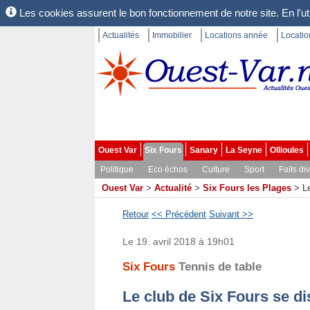
Les cookies assurent le bon fonctionnement de notre site. En l'uti
Actualités
Immobilier
Locations année
Locati
Ouest Var
Six Fours
Sanary
La Seyne
Ollioules
Politique
Eco échos
Culture
Sport
Faits di
Ouest Var
>
Actualité
>
Six Fours les Plages
>
L
Retour
<< Précédent
Suivant >>
Le 19. avril 2018 à 19h01
Six Fours
Tennis de table
Le club de Six Fours se di