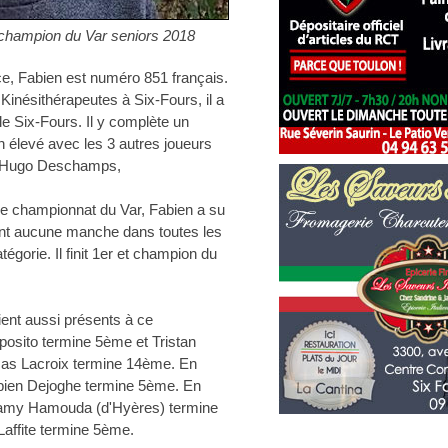
 champion du Var seniors 2018
e, Fabien est numéro 851 français.
Kinésithérapeutes à Six-Fours, il a
le Six-Fours. Il y complète un
en élevé avec les 3 autres joueurs
et Hugo Deschamps,
 ce championnat du Var, Fabien a su
ant aucune manche dans toutes les
gorie. Il finit 1er et champion du
ient aussi présents à ce
osito termine 5ème et Tristan
mas Lacroix termine 14ème. En
bien Dejoghe termine 5ème. En
Samy Hamouda (d'Hyères) termine
Laffite termine 5ème.