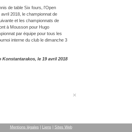
nis de table Six fours, l'Open
6 avril 2018, le championnat de
uivante et les championnats de
 Pont à Mousson pour Hugo
ionnat par équipe pour tous les
tournoi interne du club le dimanche 3
o Konstantarakos
, le 19 avril 2018
×
Mentions légales
|
Liens
|
Sites Web