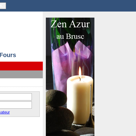
K
 Fours
sateur