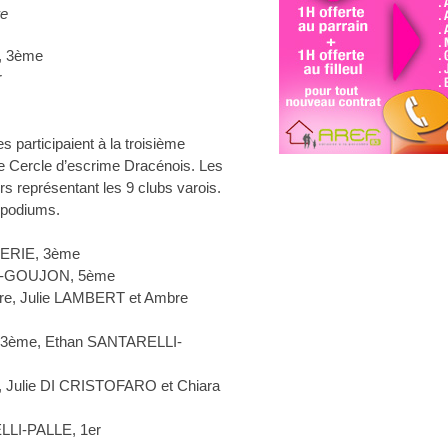
re
, 3ème
r
s participaient à la troisième
e Cercle d’escrime Dracénois. Les
s représentant les 9 clubs varois.
 podiums.
LERIE, 3ème
LI-GOUJON, 5ème
re, Julie LAMBERT et Ambre
, 3ème, Ethan SANTARELLI-
re, Julie DI CRISTOFARO et Chiara
ELLI-PALLE, 1er