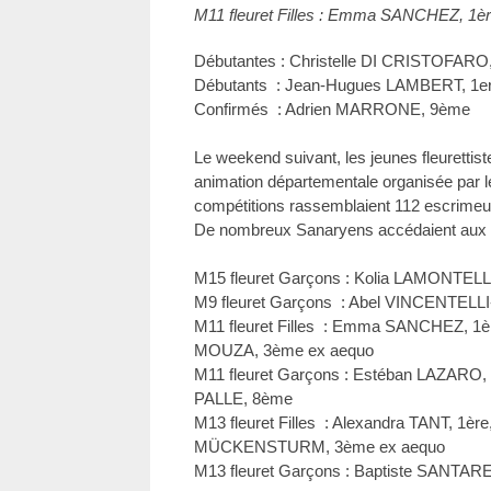
M11 fleuret Filles : Emma SANCHEZ, 1è
Débutantes : Christelle DI CRISTOFARO
Débutants : Jean-Hugues LAMBERT, 1e
Confirmés : Adrien MARRONE, 9ème
Le weekend suivant, les jeunes fleurettiste
animation départementale organisée par l
compétitions rassemblaient 112 escrimeur
De nombreux Sanaryens accédaient aux
M15 fleuret Garçons : Kolia LAMONTEL
M9 fleuret Garçons : Abel VINCENTEL
M11 fleuret Filles : Emma SANCHEZ, 1è
MOUZA, 3ème ex aequo
M11 fleuret Garçons : Estéban LAZARO
PALLE, 8ème
M13 fleuret Filles : Alexandra TANT, 1è
MÜCKENSTURM, 3ème ex aequo
M13 fleuret Garçons : Baptiste SANTAR