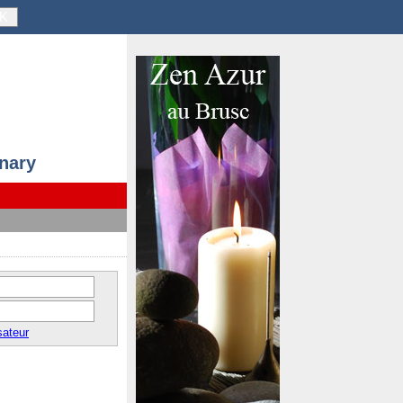
K
anary
sateur