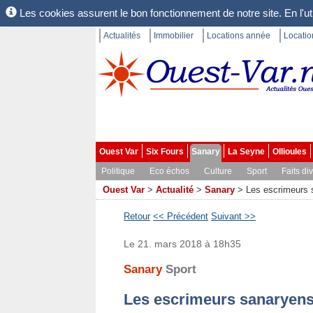
Les cookies assurent le bon fonctionnement de notre site. En l'uti
Actualités
Immobilier
Locations année
Locati
Ouest Var
Six Fours
Sanary
La Seyne
Ollioules
Politique
Eco échos
Culture
Sport
Faits di
Ouest Var
>
Actualité
>
Sanary
>
Les escrimeurs s
Retour
<< Précédent
Suivant >>
Le 21. mars 2018 à 18h35
Sanary
Sport
Les escrimeurs sanaryens 