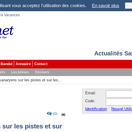
lisant vous acceptez l'utilisation des cookies.
En savoir plus
O
ons Vacances
Actualités S
Bandol
Annuaire
Contact
vers
Les brèves
Dossiers
anaryens sur les pistes et sur les...
Email:
Code:
Identification
Nouvel Utili
(0)
sur les pistes et sur