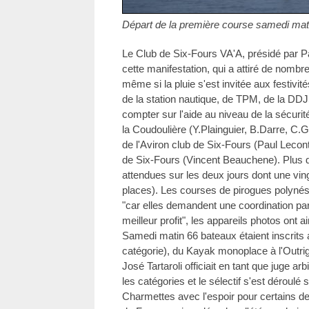
Départ de la première course samedi mat
Le Club de Six-Fours VA'A, présidé par P
cette manifestation, qui a attiré de nomb
même si la pluie s'est invitée aux festivi
de la station nautique, de TPM, de la DDJS
compter sur l'aide au niveau de la sécurit
la Coudoulière (Y.Plainguier, B.Darre, C.
de l'Aviron club de Six-Fours (Paul Lecont
de Six-Fours (Vincent Beauchene). Plus 
attendues sur les deux jours dont une vin
places). Les courses de pirogues polynés
"car elles demandent une coordination parf
meilleur profit", les appareils photos ont a
Samedi matin 66 bateaux étaient inscrits 
catégorie), du Kayak monoplace à l'Outri
José Tartaroli officiait en tant que juge ar
les catégories et le sélectif s'est déroulé
Charmettes avec l'espoir pour certains de