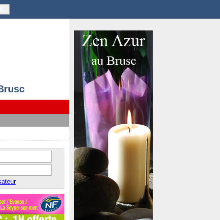
K
 Brusc
sateur