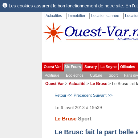
Les cookies assurent le bon fonctionnement de notre site. En l'uti
Actualités
Immobilier
Locations année
Locati
Ouest Var
Six Fours
Sanary
La Seyne
Ollioules
Politique
Eco échos
Culture
Sport
Faits di
Ouest Var
>
Actualité
>
Le Brusc
>
Le Brusc fait 
Retour
<< Précédent
Suivant >>
Le 6. avril 2013 à 19h39
Le Brusc
Sport
Le Brusc fait la part belle