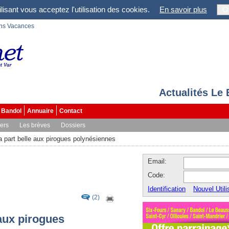
lisant vous acceptez l'utilisation des cookies.
En savoir plus
O
ons Vacances
Actualités Le
Bandol
Annuaire
Contact
vers
Les brèves
Dossiers
la part belle aux pirogues polynésiennes
Email:
Code:
Identification
Nouvel Utili
(2)
 aux pirogues