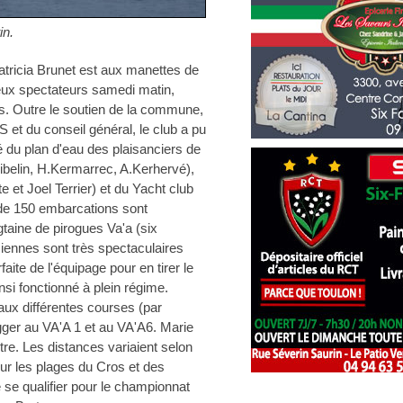
in.
atricia Brunet est aux manettes de
reux spectateurs samedi matin,
tés. Outre le soutien de la commune,
 et du conseil général, le club a pu
é du plan d'eau des plaisanciers de
Gibelin, H.Kermarrec, A.Kerhervé),
e et Joel Terrier) et du Yacht club
de 150 embarcations sont
gtaine de pirogues Va'a (six
iennes sont très spectaculaires
aite de l'équipage pour en tirer le
insi fonctionné à plein régime.
aux différentes courses (par
gger au VA'A 1 et au VA'A6. Marie
bitre. Les distances variaient selon
 sur les plages du Cros et des
 se qualifier pour le championnat