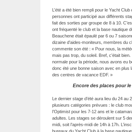
L’été a été bien rempli pour le Yacht Club
personnes ont participé aux différents stag
fait des sorties par groupe de 8 à 10. C’
ont fréquenté le club et la base nautique 
Beauchene était épaulé par 6 ou 7 saisonn
dizaine d’aides-moniteurs, membres du club
commente son été : « Pour nous, la météo 
mais pas trop, du soleil. Bref, c’était bien. 
normale pour la période, nous avons eu 
donc été une bonne saison avec en plus la
des centres de vacance EDF. »
Encore des places pour le 
Le dernier stage d’été aura lieu du 24 au 28
plusieurs catégories prévues : le club mou
l’Optimist pour les 7-12 ans et le catamara
adultes. Les stages se déroulent sur 5 de
midi, soit l’après-midi de 14h à 17h. L’insc
bureaux du Yacht Club à la base nautique