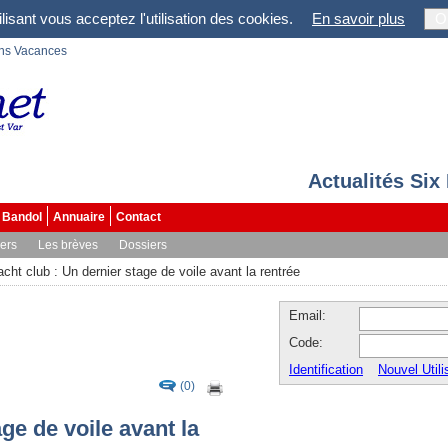
lisant vous acceptez l'utilisation des cookies.
En savoir plus
O
ons Vacances
Actualités Six
Bandol
Annuaire
Contact
vers
Les brèves
Dossiers
acht club : Un dernier stage de voile avant la rentrée
Email:
Code:
Identification
Nouvel Utili
(0)
ge de voile avant la