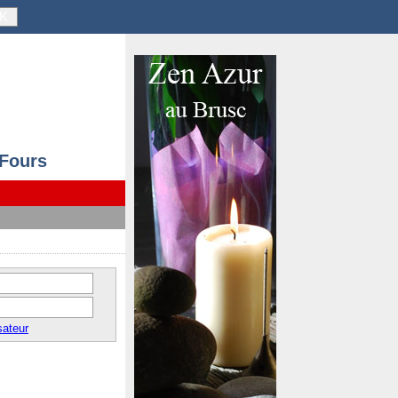
K
 Fours
sateur