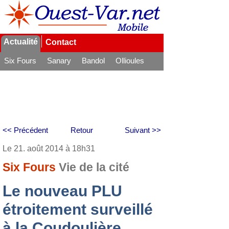
Actualité
Contact
Six Fours
Sanary
Bandol
Ollioules
La Seyne
<< Précédent
Retour
Suivant >>
Le 21. août 2014 à 18h31
Six Fours
Vie de la cité
Le nouveau PLU
étroitement surveillé
à la Coudoulière