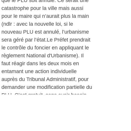
que le PLU soit annulé. Ce serait une
catastrophe pour la ville mais aussi
pour le maire qui n’aurait plus la main
(ndlr : avec la nouvelle loi, si le
nouveau PLU est annulé, l’urbanisme
sera géré par l’état.Le Préfet prendrait
le contrôle du foncier en appliquant le
règlement National d'Urbanisme). Il
faut réagir dans les deux mois en
entamant une action individuelle
auprès du Tribunal Administratif, pour
demander une modification partielle du
PLU. C’est gratuit, sans avoir besoin
d’avocat et sans risque. »
Conscient que les délais sont courts,
le Comité de Sauvegarde du Domaine