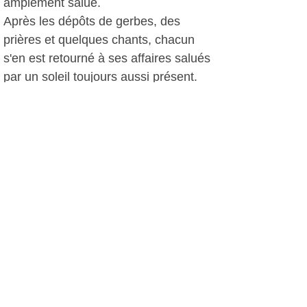
amplement salué.
Après les dépôts de gerbes, des
prières et quelques chants, chacun
s'en est retourné à ses affaires salués
par un soleil toujours aussi présent.
D.C, le 12 mai 2012
Plus d'infos:
Amicale Six-Fournaise des Rapatriés
d'AFN
Autres photos: