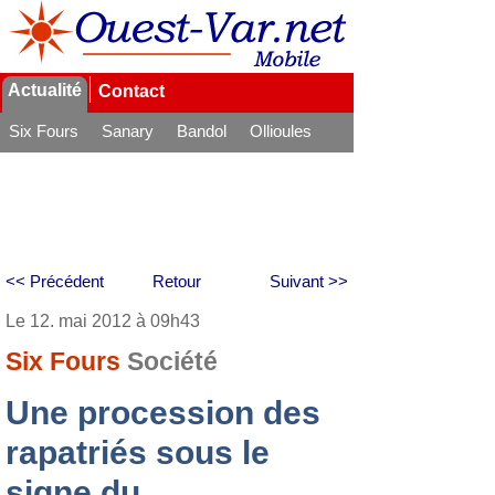
Actualité
Contact
Six Fours
Sanary
Bandol
Ollioules
La Seyne
<< Précédent
Retour
Suivant >>
Le 12. mai 2012 à 09h43
Six Fours
Société
Une procession des
rapatriés sous le
signe du