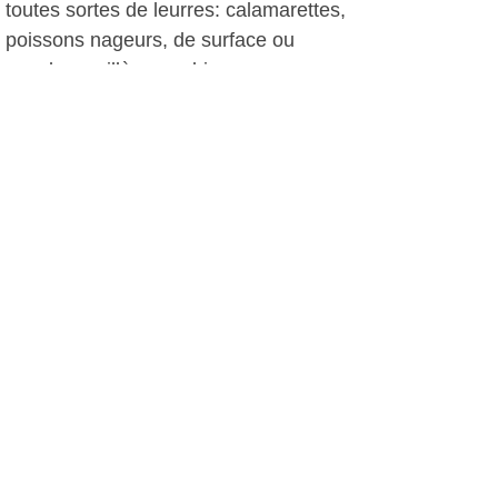
toutes sortes de leurres: calamarettes,
poissons nageurs, de surface ou
souples, cuillères ou bien encore
rockfishing.
Le Navigator, Port Héléna-La
Coudoulière
Tel: 09 52 90 36 32
Ouvert le lundi 6h-12h et du mercredi
au dimanche inclus de 6h à 12h et de
15h à 19h
En saison; ouvert non stop
A.I, le 24 janvier 2011
Autres photos: