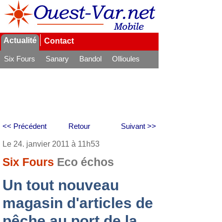
Actualité
Contact
Six Fours
Sanary
Bandol
Ollioules
La Seyne
<< Précédent
Retour
Suivant >>
Le 24. janvier 2011 à 11h53
Six Fours
Eco échos
Un tout nouveau
magasin d'articles de
pêche au port de la