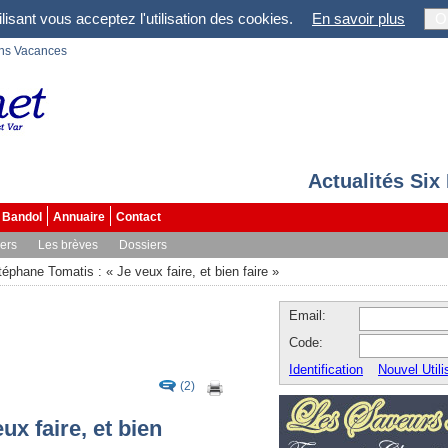
lisant vous acceptez l'utilisation des cookies.
En savoir plus
O
ons Vacances
Actualités Six
Bandol
Annuaire
Contact
vers
Les brèves
Dossiers
téphane Tomatis : « Je veux faire, et bien faire »
Email:
Code:
Identification
Nouvel Utili
(2)
ux faire, et bien