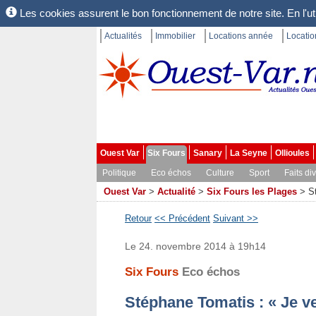
Les cookies assurent le bon fonctionnement de notre site. En l'uti
Actualités
Immobilier
Locations année
Locati
Ouest Var
Six Fours
Sanary
La Seyne
Ollioules
Politique
Eco échos
Culture
Sport
Faits di
Ouest Var
>
Actualité
>
Six Fours les Plages
>
S
Retour
<< Précédent
Suivant >>
Le 24. novembre 2014 à 19h14
Six Fours
Eco échos
Stéphane Tomatis : « Je ve