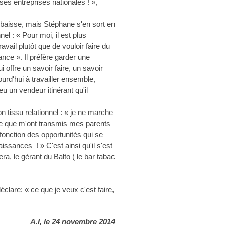
ses entreprises nationales ! »,
 en baisse, mais Stéphane s'en sort en
el : « Pour moi, il est plus
ravail plutôt que de vouloir faire du
sance ». Il préfère garder une
ui offre un savoir faire, un savoir
ourd'hui à travailler ensemble,
eu un vendeur itinérant qu'il
n tissu relationnel : « je ne marche
lle que m'ont transmis mes parents
fonction des opportunités qui se
sances ! » C'est ainsi qu'il s'est
ra, le gérant du Balto ( le bar tabac
clare: « ce que je veux c'est faire,
A.I, le 24 novembre 2014