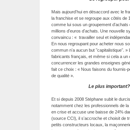
Mais aujourd'hui en désaccord avec le franc
la franchise et se regroupe aux côtés de 
comme lui sous un groupement d'achats 
millions d'euros d'achats. Une nouvelle sy
convaincu : « travailler seul et indépenda
En nous regroupant pour acheter nous som
commun n'a aucun but "capitalistique". » L
fabricants français, et même si cela a un 
concurrencer les grandes enseignes géné
fait ce choix : « Nous faisons du fournis
de qualité ».
Le plus important? 
Et si depuis 2008 Stéphane subit le durci
notamment chez les professionnels de la c
en crise et accuse une baisse de 24% dan
(source CCI), il s'accroche et choisit de tr
petits constructeurs locaux, la maçonnerie