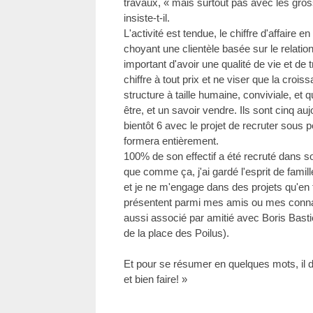
travaux, « mais surtout pas avec les gros
insiste-t-il.
L'activité est tendue, le chiffre d'affaire
choyant une clientèle basée sur le relationn
important d'avoir une qualité de vie et de t
chiffre à tout prix et ne viser que la crois
structure à taille humaine, conviviale, et q
être, et un savoir vendre. Ils sont cinq auj
bientôt 6 avec le projet de recruter sous p
formera entièrement.
100% de son effectif a été recruté dans so
que comme ça, j'ai gardé l'esprit de fami
et je ne m'engage dans des projets qu'en 
présentent parmi mes amis ou mes connais
aussi associé par amitié avec Boris Bastie
de la place des Poilus).
Et pour se résumer en quelques mots, il dé
et bien faire! »