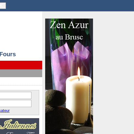
K
 Fours
sateur