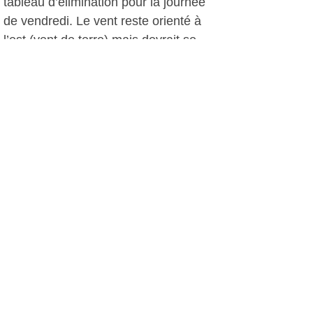
tableau d’élimination pour la journée
de vendredi. Le vent reste orienté à
l’est (vent de terre) mais devrait se
renforcer. Cela permettrait à
l’organisation d’envoyer les coureurs à
l’eau très tôt, dès 9h, afin de pouvoir
valider une première manche officielle.
Les compétiteurs, eux attendent le
vent, qui devrait souffler plus fort, mais
toujours venant de l’est, à partir de
demain. Les organisateurs croisent les
doigts pour que tout se déroule bien
car il semble que ce soit l’unique
journée réellement ventée !
PH, le 24 octobre 2013