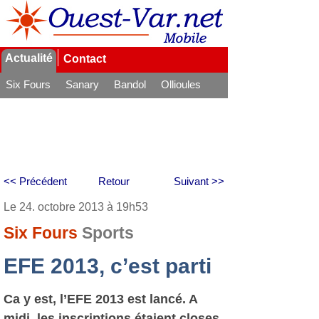
Actualité
Contact
Six Fours
Sanary
Bandol
Ollioules
La Seyne
<< Précédent
Retour
Suivant >>
Le 24. octobre 2013 à 19h53
Six Fours
Sports
EFE 2013, c’est parti
Ca y est, l’EFE 2013 est lancé. A
midi, les inscriptions étaient closes