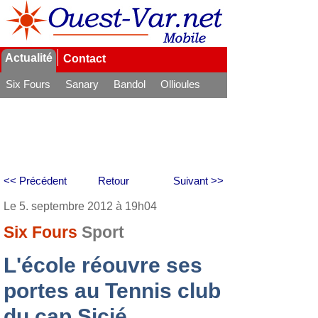
Actualité
Contact
Six Fours
Sanary
Bandol
Ollioules
La Seyne
<< Précédent
Retour
Suivant >>
Le 5. septembre 2012 à 19h04
Six Fours
Sport
L'école réouvre ses
portes au Tennis club
du cap Sicié