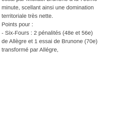
minute, scellant ainsi une domination
territoriale très nette.
Points pour :
- Six-Fours : 2 pénalités (48e et 56e)
de Allègre et 1 essai de Brunone (70e)
transformé par Allégre,
- Draguignan : 1 pénalité (28e).
A.I, le 28 octobre 2013
Plus d'infos:
Rugby Club Six Fours - Le Brusc
Autres photos: