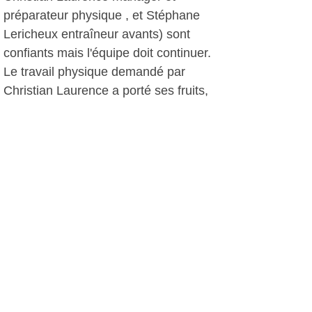
préparateur physique , et Stéphane
Lericheux entraîneur avants) sont
confiants mais l'équipe doit continuer.
Le travail physique demandé par
Christian Laurence a porté ses fruits,
et les coups d'accélérateur en fin de
match nous le démontrent sur le
terrain. Enfin parmi les hommes en
forme, notons que Philippe Angeli
nous régale toujours avec ses 40
printemps.
Dans 15 jours, le RCSF jouera à
Draguignan. A suivre ...
L.Martial, le 30 mars 2015