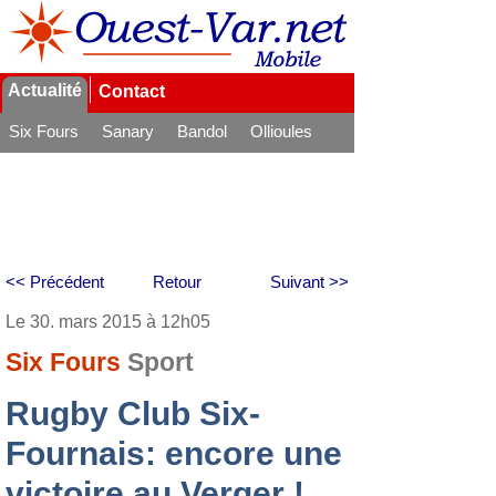
Actualité
Contact
Six Fours
Sanary
Bandol
Ollioules
La Seyne
<< Précédent
Retour
Suivant >>
Le 30. mars 2015 à 12h05
Six Fours
Sport
Rugby Club Six-
Fournais: encore une
victoire au Verger !