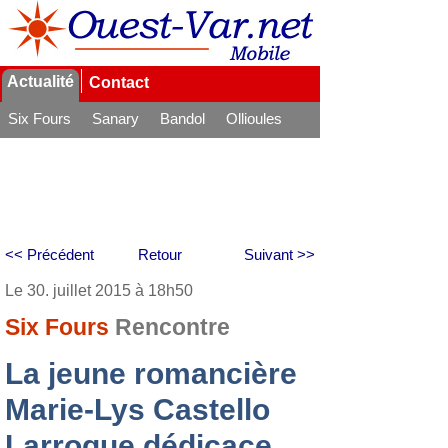
Actualité
Contact
Six Fours
Sanary
Bandol
Ollioules
La Seyne
<< Précédent
Retour
Suivant >>
Le 30. juillet 2015 à 18h50
Six Fours
Rencontre
La jeune romancière
Marie-Lys Castello
Larroque dédicace