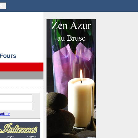
K
 Fours
sateur