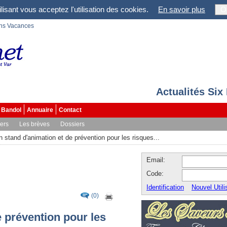
lisant vous acceptez l'utilisation des cookies.
En savoir plus
O
ons Vacances
Actualités Six
Bandol
Annuaire
Contact
vers
Les brèves
Dossiers
n stand d'animation et de prévention pour les risques...
Email:
Code:
Identification
Nouvel Utili
(0)
e prévention pour les