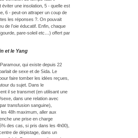
éviter une insolation, 5 - quelle est
ge, 6 - peut-on attraper un coup de
tes les réponses ?. On pouvait
eu de l’oie éducatif. Enfin, chaque
(gourde, pare-soleil etc…) offert par
in et le Yang
n Paramour, qui existe depuis 22
 parlait de sexe et de Sida. Le
our faire tomber les idées reçues,
tour du sujet. Dans le
nt il se transmet (en utilisant une
/sexe, dans une relation avec
 par transfusion sanguine),
s les 48h maximum, aller aux
clenche une prise en charge
85% des cas, si pris dans les 4h00),
centre de dépistage, dans un