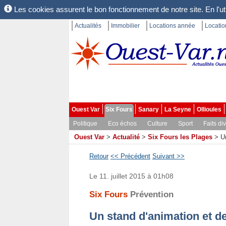
Les cookies assurent le bon fonctionnement de notre site. En l'uti
Actualités
Immobilier
Locations année
Locati
Ouest Var
Six Fours
Sanary
La Seyne
Ollioules
Politique
Eco échos
Culture
Sport
Faits di
Ouest Var
>
Actualité
>
Six Fours les Plages
>
U
Retour
<< Précédent
Suivant >>
Le 11. juillet 2015 à 01h08
Six Fours
Prévention
Un stand d'animation et d