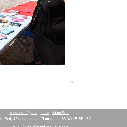
×
Mentions légales
|
Liens
|
Sites Web
ia Sarl, 421 avenue des Charmettes, 83140 LE BRUSC.
Liens :
Ouest-Var.net sur Facebook