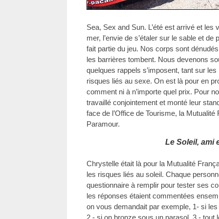
Sea, Sex and Sun. L’été est arrivé et les v
mer, l’envie de s’étaler sur le sable et de
fait partie du jeu. Nos corps sont dénudés 
les barrières tombent. Nous devenons souv
quelques rappels s’imposent, tant sur les 
risques liés au sexe. On est là pour en pr
comment ni à n’importe quel prix. Pour no
travaillé conjointement et monté leur sta
face de l’Office de Tourisme, la Mutualité 
Paramour.
Le Soleil, ami
Chrystelle était là pour la Mutualité França
les risques liés au soleil. Chaque personn
questionnaire à remplir pour tester ses c
les réponses étaient commentées ensemb
on vous demandait par exemple, 1- si les
2 - si on bronze sous un parasol, 3 - tout