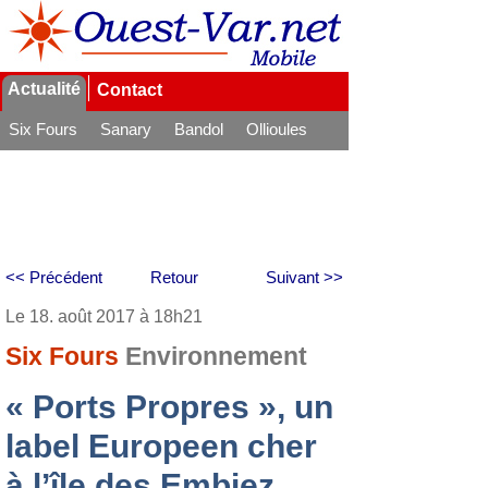
Actualité
Contact
Six Fours
Sanary
Bandol
Ollioules
La Seyne
<< Précédent
Retour
Suivant >>
Le 18. août 2017 à 18h21
Six Fours
Environnement
« Ports Propres », un
label Europeen cher
à l’île des Embiez