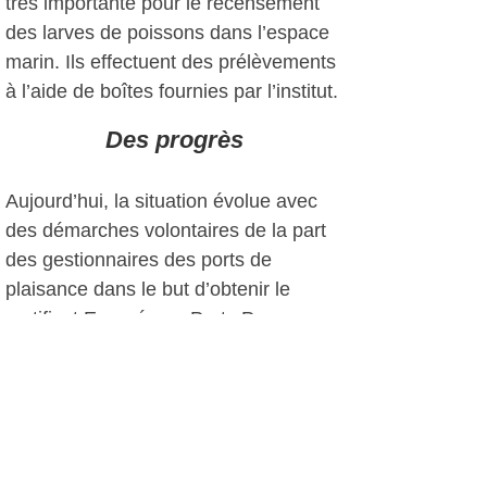
très importante pour le recensement
des larves de poissons dans l’espace
marin. Ils effectuent des prélèvements
à l’aide de boîtes fournies par l’institut.
Des progrès
Aujourd’hui, la situation évolue avec
des démarches volontaires de la part
des gestionnaires des ports de
plaisance dans le but d’obtenir le
certificat Européen « Ports Propres »
qui atteste du bon déroulement et du
respect de la mer. Les ports du
Magreb ont aussi fait d’énormes
progrès.