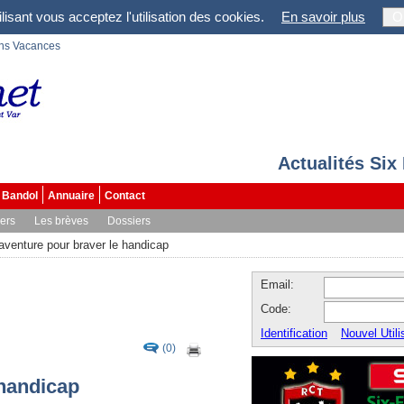
lisant vous acceptez l'utilisation des cookies.
En savoir plus
O
ons Vacances
Actualités Six
Bandol
Annuaire
Contact
vers
Les brèves
Dossiers
'aventure pour braver le handicap
Email:
Code:
Identification
Nouvel Utili
(0)
 handicap