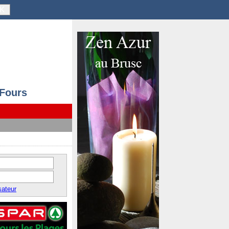
K
 Fours
sateur