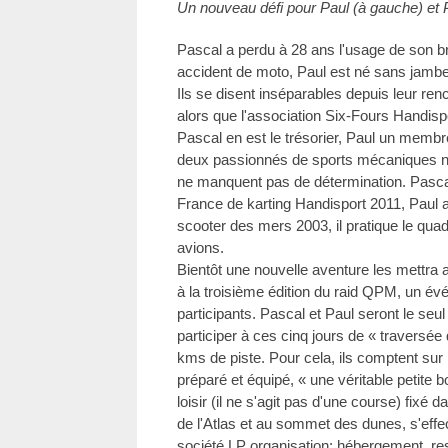
Un nouveau défi pour Paul (à gauche) et 
Pascal a perdu à 28 ans l'usage de son b
accident de moto, Paul est né sans jamb
Ils se disent inséparables depuis leur renc
alors que l'association Six-Fours Handispo
Pascal en est le trésorier, Paul un membr
deux passionnés de sports mécaniques n'e
ne manquent pas de détermination. Pasca
France de karting Handisport 2011, Paul
scooter des mers 2003, il pratique le quad, 
avions.
Bientôt une nouvelle aventure les mettra au
à la troisième édition du raid QPM, un évé
participants. Pascal et Paul seront le se
participer à ces cinq jours de « traversé
kms de piste. Pour cela, ils comptent su
préparé et équipé, « une véritable petite b
loisir (il ne s'agit pas d'une course) fix
de l'Atlas et au sommet des dunes, s'effe
société LP organisation: hébergement, re