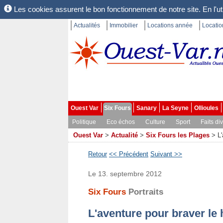
Les cookies assurent le bon fonctionnement de notre site. En l'uti
Actualités
Immobilier
Locations année
Locati
Ouest Var
Six Fours
Sanary
La Seyne
Ollioules
Politique
Eco échos
Culture
Sport
Faits di
Ouest Var
>
Actualité
>
Six Fours les Plages
>
L
Retour
<< Précédent
Suivant >>
Le 13. septembre 2012
Six Fours
Portraits
L'aventure pour braver le