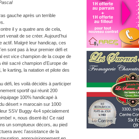
Pascal
ras gauche après un terrible
es.
ontre il y a quatre ans de cela,
rt venait de se créer. Aujourd'hui
e actif. Malgré leur handicap, ces
n sont pas à leur premier défi et
l est vice champion de la coupe de
 a été sacré champion d'Europe de
le karting, la natation et pilote des
 défi, les voilà décidés à participer
nement sportif qui réunit 200
ul équipage 100% handicapé à
e du désert » marocain sur 1000
r leur SSV Buggy 4x4 spécialement
ombe! », nous disent-ils! Ce raid
é dans un somptueux décors, au pied
ctuera avec l'assistance de la
stauration, approvisionnement en