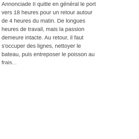
Annonciade II quitte en général le port
vers 18 heures pour un retour autour
de 4 heures du matin. De longues
heures de travail, mais la passion
demeure intacte. Au retour, il faut
s'occuper des lignes, nettoyer le
bateau, puis entreposer le poisson au
frais...
Il est possible de commander ou se
renseigner au 0631666461, ou tout
simplement de se rendre le matin au
stand de vente.
D.D, le 30 août 2012