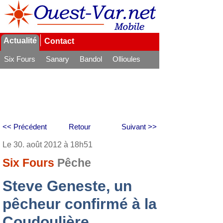
Actualité
Contact
Six Fours
Sanary
Bandol
Ollioules
La Seyne
<< Précédent
Retour
Suivant >>
Le 30. août 2012 à 18h51
Six Fours
Pêche
Steve Geneste, un
pêcheur confirmé à la
Coudoulière