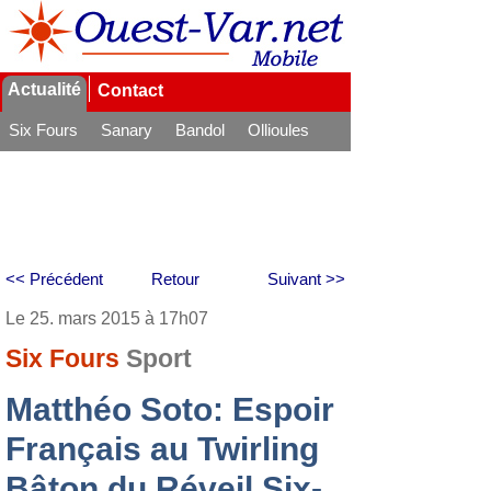
Actualité
Contact
Six Fours
Sanary
Bandol
Ollioules
La Seyne
<< Précédent
Retour
Suivant >>
Le 25. mars 2015 à 17h07
Six Fours
Sport
Matthéo Soto: Espoir
Français au Twirling
Bâton du Réveil Six-