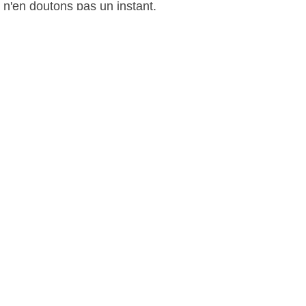
n'en doutons pas un instant.
Prochain rendez-vous: Les Sélectifs
Paca à Rocbaron en Avril, pour
l'accession au Championnat de France
à Célestins.
L.Martial, le 25 mars 2015
Plus d'infos:
Groupe Musical, Majorettes Twirling
du Réveil Six-Fournais
Autres photos: