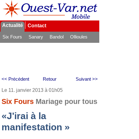
Actualité
Contact
Six Fours
Sanary
Bandol
Ollioules
La Seyne
<< Précédent
Retour
Suivant >>
Le 11. janvier 2013 à 01h05
Six Fours
Mariage pour tous
«J'irai à la
manifestation »